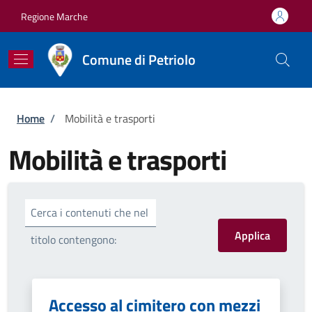
Salta al contenuto principale
Skip to footer content
Regione Marche
Comune di Petriolo
Briciole di pane
Home
/
Mobilità e trasporti
Mobilità e trasporti
Cerca i contenuti che nel
titolo contengono:
Accesso al cimitero con mezzi