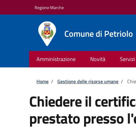
Salta al contenuto principale
Skip to footer content
Regione Marche
Comune di Petriolo
Amministrazione
Novità
Servizi
Briciole di pane
Home
/
Gestione delle risorse umane
/
Chie
Chiedere il certifi
prestato presso l