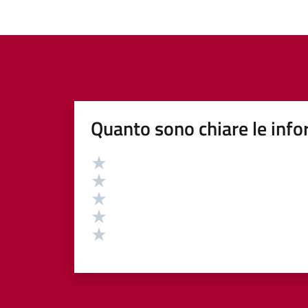
Quanto sono chiare le info
Valutazione
Valuta 5 stelle su 5
Valuta 4 stelle su 5
Valuta 3 stelle su 5
Valuta 2 stelle su 5
Valuta 1 stelle su 5