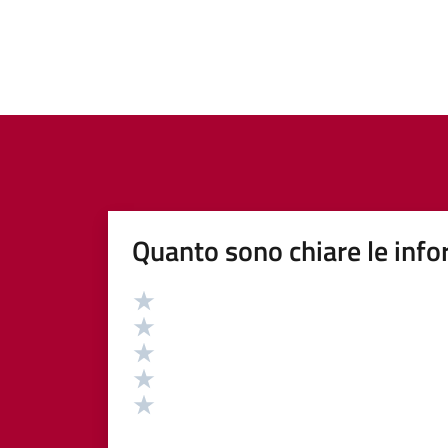
Quanto sono chiare le info
Valutazione
Valuta 5 stelle su 5
Valuta 4 stelle su 5
Valuta 3 stelle su 5
Valuta 2 stelle su 5
Valuta 1 stelle su 5