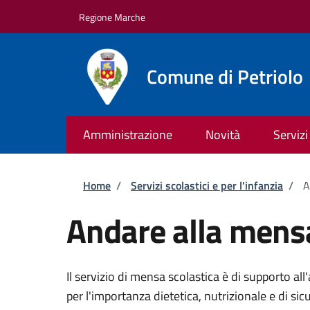
Salta al contenuto principale
Skip to footer content
Regione Marche
Comune di Petriolo
Amministrazione
Novità
Servizi
Briciole di pane
Home
/
Servizi scolastici e per l'infanzia
/
A
Andare alla mensa
Il servizio di mensa scolastica è di supporto all'
per l'importanza dietetica, nutrizionale e di sic