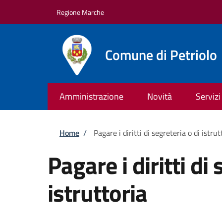
Salta al contenuto principale
Skip to footer content
Regione Marche
Comune di Petriolo
Amministrazione
Novità
Servizi
Briciole di pane
Home
/
Pagare i diritti di segreteria o di istrut
Pagare i diritti di 
istruttoria