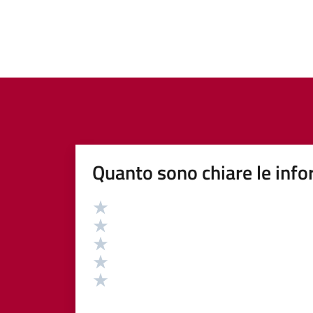
Quanto sono chiare le info
Valutazione
Valuta 5 stelle su 5
Valuta 4 stelle su 5
Valuta 3 stelle su 5
Valuta 2 stelle su 5
Valuta 1 stelle su 5