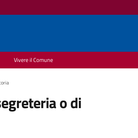
Vivere il Comune
toria
segreteria o di