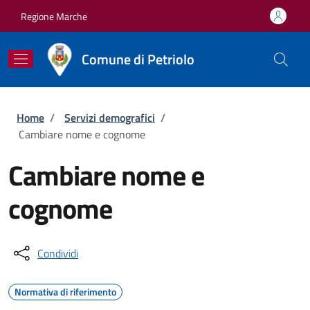
Salta al contenuto principale
Skip to footer content
Regione Marche
Comune di Petriolo
Briciole di pane
Home
/
Servizi demografici
/
Cambiare nome e cognome
Cambiare nome e
cognome
Condividi
Normativa di riferimento