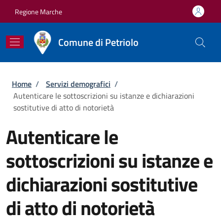
Salta al contenuto principale
Skip to footer content
Regione Marche
Comune di Petriolo
Briciole di pane
Home
/
Servizi demografici
/
Autenticare le sottoscrizioni su istanze e dichiarazioni
sostitutive di atto di notorietà
Autenticare le
sottoscrizioni su istanze e
dichiarazioni sostitutive
di atto di notorietà